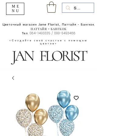
ME
NU
Цветочный магазин Jane Florist, Паттайя - Бангкок.
ПАТТАЙЯ - БАНГКОК
Тел.
084-1493335
/
099-6493488
«Создайте своё счастье с помощью
цветов»