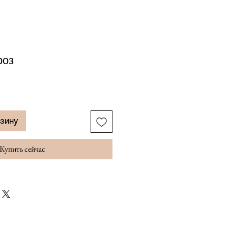
роз
рзину
Купить сейчас