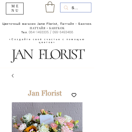
ME
NU
Цветочный магазин Jane Florist, Паттайя - Бангкок.
ПАТТАЙЯ - БАНГКОК
Тел.
084-1493335
/
099-6493488
«Создайте своё счастье с помощью
цветов»