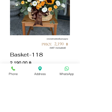
Basket-118
Цена
2 190,00 ฿
Phone
Address
WhatsApp
Количество
*
Добавить в корзину