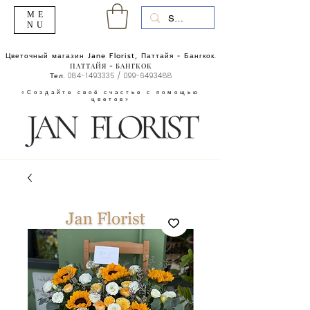
ME
NU
Цветочный магазин Jane Florist, Паттайя - Бангкок.
ПАТТАЙЯ - БАНГКОК
Тел.
084-1493335
/
099-6493488
«Создайте своё счастье с помощью
цветов»