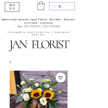
ME
NU
Цветочный магазин Jane Florist, Паттайя - Бангкок.
ПАТТАЙЯ - БАНГКОК
Тел.
084-1493335
/
099-6493488
«Создайте своё счастье с помощью
цветов»