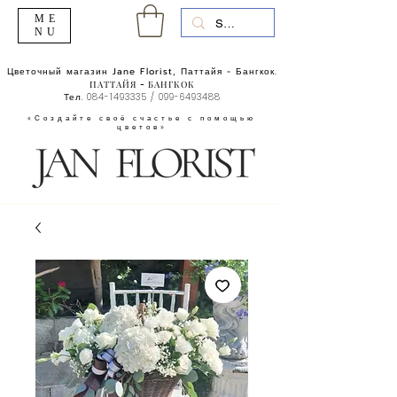
ME
NU
Цветочный магазин Jane Florist, Паттайя - Бангкок.
ПАТТАЙЯ - БАНГКОК
Тел.
084-1493335
/
099-6493488
«Создайте своё счастье с помощью
цветов»