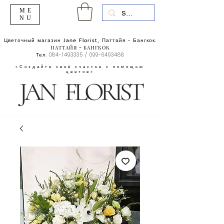
ME
NU
Цветочный магазин Jane Florist, Паттайя - Бангкок.
ПАТТАЙЯ - БАНГКОК
Тел.
084-1493335
/
099-6493488
«Создайте своё счастье с помощью
цветов»