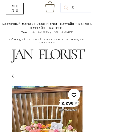
ME
NU
Цветочный магазин Jane Florist, Паттайя - Бангкок.
ПАТТАЙЯ - БАНГКОК
Тел.
084-1493335
/
099-6493488
«Создайте своё счастье с помощью
цветов»