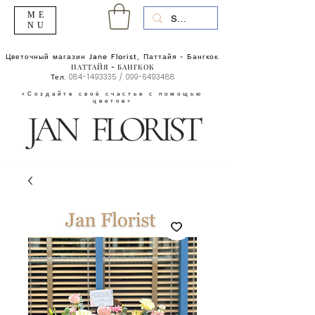
ME
NU
Цветочный магазин Jane Florist, Паттайя - Бангкок.
ПАТТАЙЯ - БАНГКОК
Тел.
084-1493335
/
099-6493488
«Создайте своё счастье с помощью
цветов»