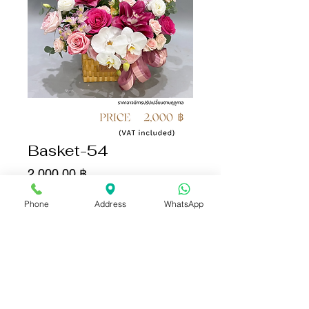
Basket-54
Цена
2 000,00 ฿
Phone
Address
WhatsApp
Количество
*
Добавить в корзину