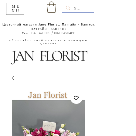
ME
NU
Цветочный магазин Jane Florist, Паттайя - Бангкок.
ПАТТАЙЯ - БАНГКОК
Тел.
084-1493335
/
099-6493488
«Создайте своё счастье с помощью
цветов»