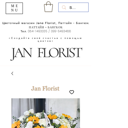
ME
NU
Цветочный магазин Jane Florist, Паттайя - Бангкок.
ПАТТАЙЯ - БАНГКОК
Тел.
084-1493335
/
099-6493488
«Создайте своё счастье с помощью
цветов»