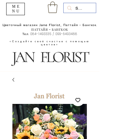
ME
NU
Цветочный магазин Jane Florist, Паттайя - Бангкок.
ПАТТАЙЯ - БАНГКОК
Тел.
084-1493335
/
099-6493488
«Создайте своё счастье с помощью
цветов»