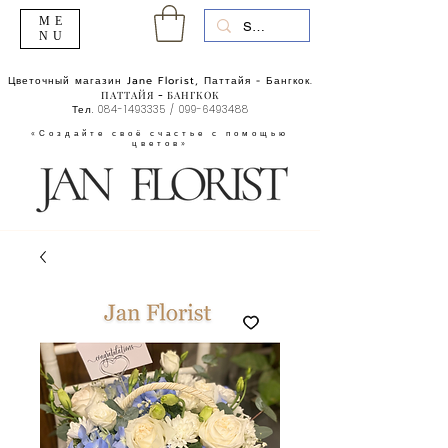
ME
NU
Цветочный магазин Jane Florist, Паттайя - Бангкок.
ПАТТАЙЯ - БАНГКОК
Тел.
084-1493335
/
099-6493488
«Создайте своё счастье с помощью
цветов»