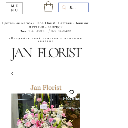
ME
NU
Цветочный магазин Jane Florist, Паттайя - Бангкок.
ПАТТАЙЯ - БАНГКОК
Тел.
084-1493335
/
099-6493488
«Создайте своё счастье с помощью
цветов»