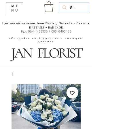
ME
NU
Цветочный магазин Jane Florist, Паттайя - Бангкок.
ПАТТАЙЯ - БАНГКОК
Тел.
084-1493335
/
099-6493488
«Создайте своё счастье с помощью
цветов»