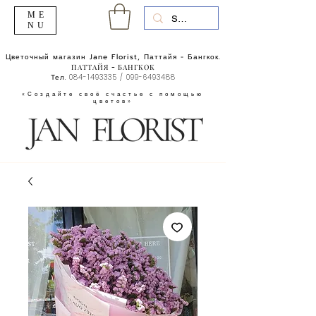
ME
NU
Цветочный магазин Jane Florist, Паттайя - Бангкок.
ПАТТАЙЯ - БАНГКОК
Тел.
084-1493335
/
099-6493488
«Создайте своё счастье с помощью
цветов»