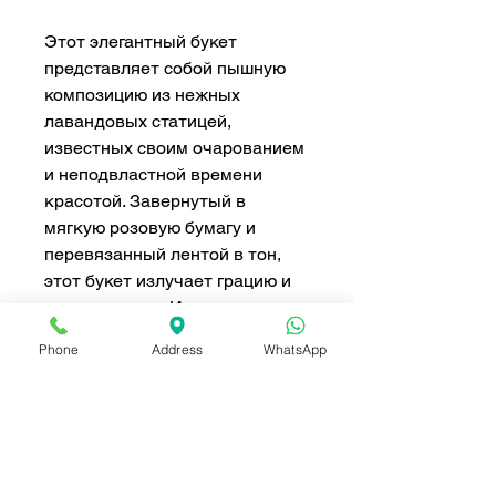
Этот элегантный букет
представляет собой пышную
композицию из нежных
лавандовых статицей,
известных своим очарованием
и неподвластной времени
красотой. Завернутый в
мягкую розовую бумагу и
перевязанный лентой в тон,
этот букет излучает грацию и
изысканность. Идеально
подходящий для выражения
Phone
Address
WhatsApp
любви, благодарности или
празднования особых
моментов, его
минималистичный дизайн и
яркие лавандовые тона
делают его выдающимся