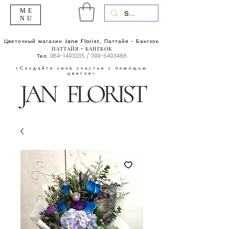
ME
NU
Цветочный магазин Jane Florist, Паттайя - Бангкок.
ПАТТАЙЯ - БАНГКОК
Тел.
084-1493335
/
099-6493488
«Создайте своё счастье с помощью
цветов»