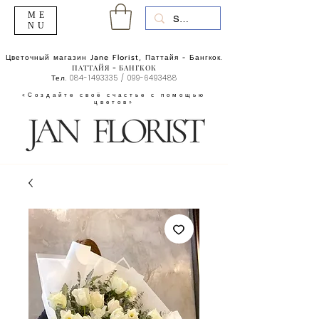
ME
NU
Цветочный магазин Jane Florist, Паттайя - Бангкок.
ПАТТАЙЯ - БАНГКОК
Тел.
084-1493335
/
099-6493488
«Создайте своё счастье с помощью
цветов»