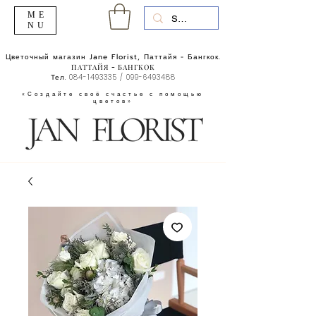
ME
NU
Цветочный магазин Jane Florist, Паттайя - Бангкок.
ПАТТАЙЯ - БАНГКОК
Тел.
084-1493335
/
099-6493488
«Создайте своё счастье с помощью
цветов»