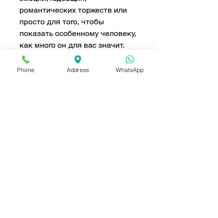
романтических торжеств или
просто для того, чтобы
показать особенному человеку,
как много он для вас значит.
Букет красных роз «Вечная
любовь»
— это вневременной
Phone
Address
WhatsApp
символ любви, оставляющий
неизгладимое впечатление.
Размер:
Большой (идеально
подходит для торжественных
признаний в любви)
Рекомендуемые поводы:
годовщины, День святого
Валентина, романтические