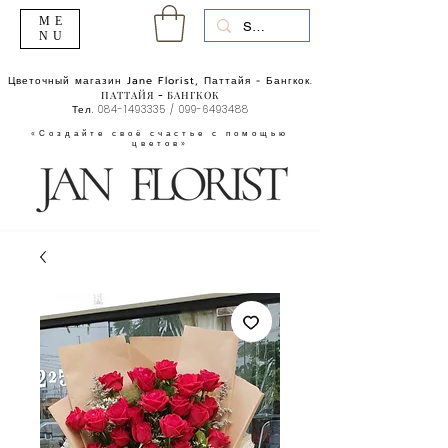
ME
NU
Цветочный магазин Jane Florist, Паттайя - Бангкок.
ПАТТАЙЯ - БАНГКОК
Тел.
084-1493335
/
099-6493488
«Создайте своё счастье с помощью
цветов»