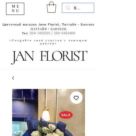
ME
NU
Цветочный магазин Jane Florist, Паттайя - Бангкок.
ПАТТАЙЯ - БАНГКОК
Тел.
084-1493335
/
099-6493488
«Создайте своё счастье с помощью
цветов»