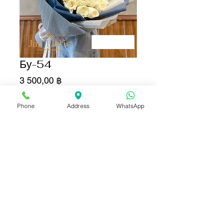
Бу-54
Цена
3 500,00 ฿
Phone
Address
WhatsApp
Добавить в корзину
Купить сейчас