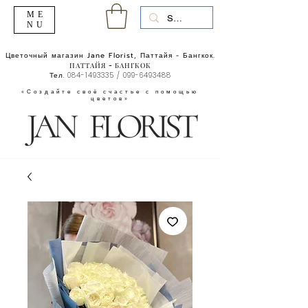
ME
NU
Цветочный магазин Jane Florist, Паттайя - Бангкок.
ПАТТАЙЯ - БАНГКОК
Тел.
084-1493335
/
099-6493488
«Создайте своё счастье с помощью
цветов»