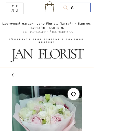
ME
NU
Цветочный магазин Jane Florist, Паттайя - Бангкок.
ПАТТАЙЯ - БАНГКОК
Тел.
084-1493335
/
099-6493488
«Создайте своё счастье с помощью
цветов»