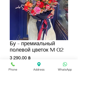
Бу - премиальный
полевой цветок M 02
Цена
3 290,00 ฿
Количество
*
Phone
Address
WhatsApp
Добавить в корзину
Купить сейчас