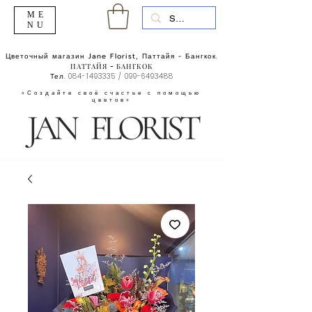
ME
NU
Цветочный магазин Jane Florist, Паттайя - Бангкок.
ПАТТАЙЯ - БАНГКОК
Тел.
084-1493335
/
099-6493488
«Создайте своё счастье с помощью
цветов»