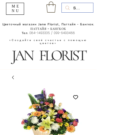
ME
NU
Цветочный магазин Jane Florist, Паттайя - Бангкок.
ПАТТАЙЯ - БАНГКОК
Тел.
084-1493335
/
099-6493488
«Создайте своё счастье с помощью
цветов»