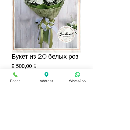
Букет из 20 белых роз
Цена
2 500,00 ฿
Количество
*
Phone
Address
WhatsApp
Добавить в корзину
Купить сейчас