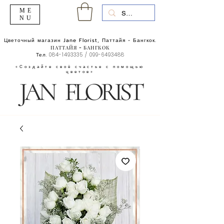
ME
NU
Цветочный магазин Jane Florist, Паттайя - Бангкок.
ПАТТАЙЯ - БАНГКОК
Тел.
084-1493335
/
099-6493488
«Создайте своё счастье с помощью
цветов»