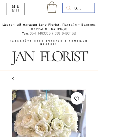
ME
NU
Цветочный магазин Jane Florist, Паттайя - Бангкок.
ПАТТАЙЯ - БАНГКОК
Тел.
084-1493335
/
099-6493488
«Создайте своё счастье с помощью
цветов»