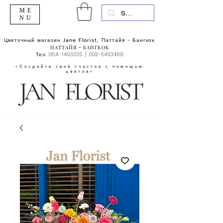
ME
NU
Цветочный магазин Jane Florist, Паттайя - Бангкок.
ПАТТАЙЯ - БАНГКОК
Тел.
084-1493335
/
099-6493488
«Создайте своё счастье с помощью
цветов»