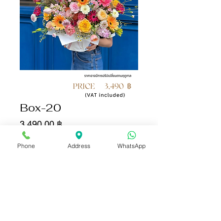
Box-20
Цена
3 490,00 ฿
Phone
Address
WhatsApp
Количество
*
Добавить в корзину