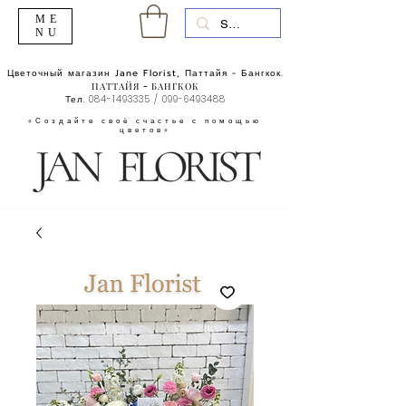
ME
NU
Цветочный магазин Jane Florist, Паттайя - Бангкок.
ПАТТАЙЯ - БАНГКОК
Тел.
084-1493335
/
099-6493488
«Создайте своё счастье с помощью
цветов»