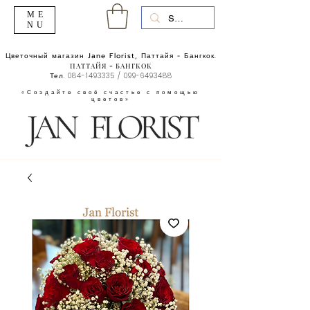
ME
NU
Цветочный магазин Jane Florist, Паттайя - Бангкок.
ПАТТАЙЯ - БАНГКОК
Тел.
084-1493335
/
099-6493488
«Создайте своё счастье с помощью
цветов»