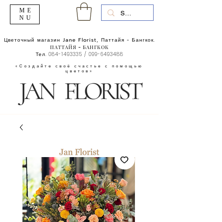
ME
NU
Цветочный магазин Jane Florist, Паттайя - Бангкок.
ПАТТАЙЯ - БАНГКОК
Тел.
084-1493335
/
099-6493488
«Создайте своё счастье с помощью
цветов»