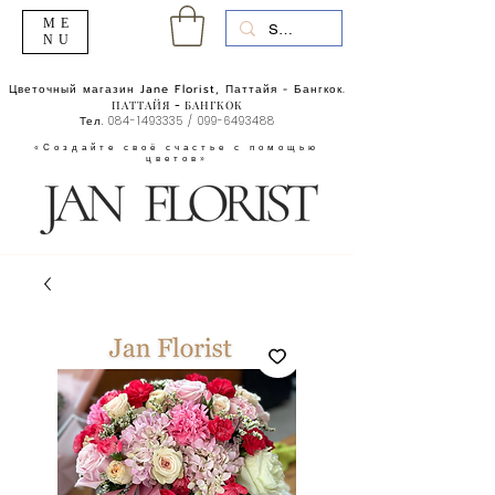
ME
NU
Цветочный магазин Jane Florist, Паттайя - Бангкок.
ПАТТАЙЯ - БАНГКОК
Тел.
084-1493335
/
099-6493488
«Создайте своё счастье с помощью
цветов»