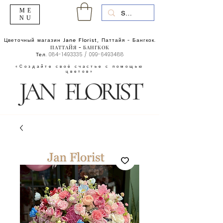
ME
NU
Цветочный магазин Jane Florist, Паттайя - Бангкок.
ПАТТАЙЯ - БАНГКОК
Тел.
084-1493335
/
099-6493488
«Создайте своё счастье с помощью
цветов»