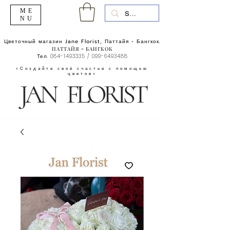
ME
NU
Цветочный магазин Jane Florist, Паттайя - Бангкок.
ПАТТАЙЯ - БАНГКОК
Тел.
084-1493335
/
099-6493488
«Создайте своё счастье с помощью
цветов»