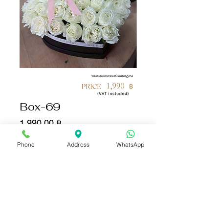
Box-69
Цена
1 990,00 ฿
Phone
Address
WhatsApp
Количество
*
Добавить в корзину