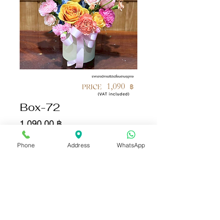
Box-72
Цена
1 090,00 ฿
Phone
Address
WhatsApp
Количество
*
Добавить в корзину