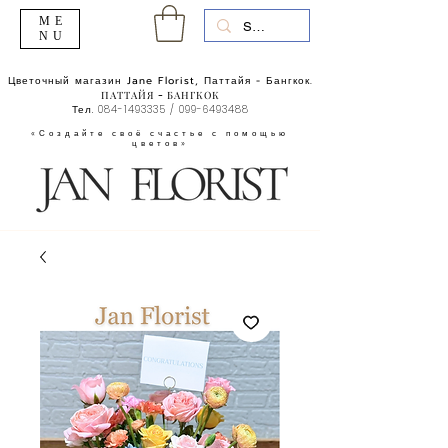
ME
NU
Цветочный магазин Jane Florist, Паттайя - Бангкок.
ПАТТАЙЯ - БАНГКОК
Тел.
084-1493335
/
099-6493488
«Создайте своё счастье с помощью
цветов»