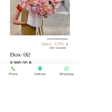
Box-92
Цена
9 990,00 ฿
Phone
Address
WhatsApp
Количество
*
Добавить в корзину