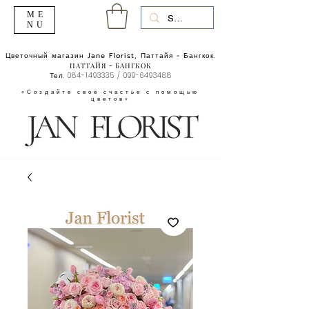
ME
NU
Цветочный магазин Jane Florist, Паттайя - Бангкок.
ПАТТАЙЯ - БАНГКОК
Тел.
084-1493335
/
099-6493488
«Создайте своё счастье с помощью
цветов»