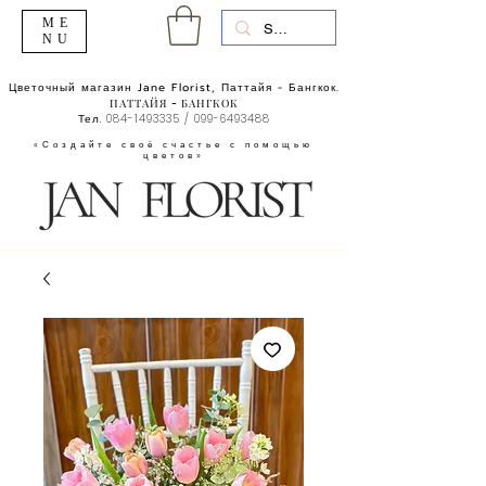
ME
NU
Цветочный магазин Jane Florist, Паттайя - Бангкок.
ПАТТАЙЯ - БАНГКОК
Тел.
084-1493335
/
099-6493488
«Создайте своё счастье с помощью
цветов»