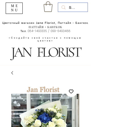
ME
NU
Цветочный магазин Jane Florist, Паттайя - Бангкок.
ПАТТАЙЯ - БАНГКОК
Тел.
084-1493335
/
099-6493488
«Создайте своё счастье с помощью
цветов»