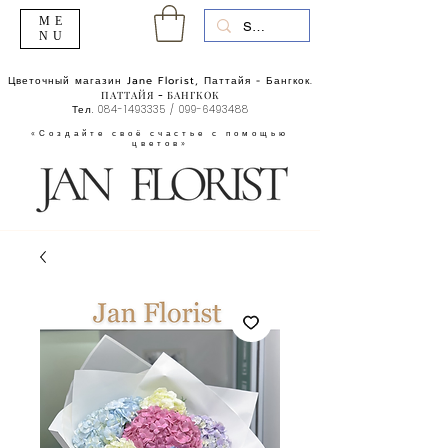
ME
NU
Цветочный магазин Jane Florist, Паттайя - Бангкок.
ПАТТАЙЯ - БАНГКОК
Тел.
084-1493335
/
099-6493488
«Создайте своё счастье с помощью
цветов»