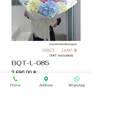
BQT-L-085
Цена
2 690,00 ฿
Phone
Address
WhatsApp
Количество
*
Добавить в корзину