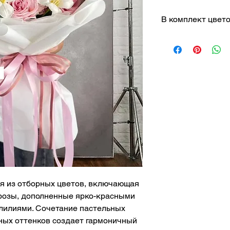
В комплект цвето
Розовые, белы
Белые
лилии
Розовые
цветы
Светло
-розова
Эвкалипт
зелён
Примечание: Вид
зависимости от с
 из отборных цветов, включающая
розы, дополненные ярко-красными
лилиями. Сочетание пастельных
ных оттенков создает гармоничный