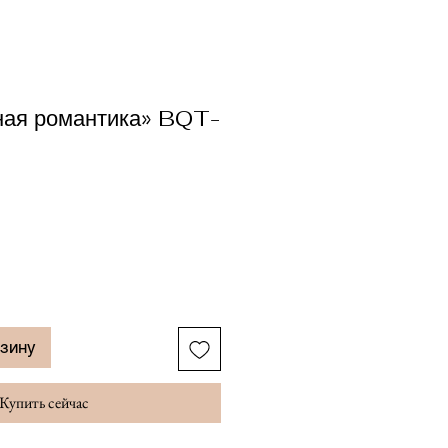
ная романтика» BQT-
рзину
Купить сейчас