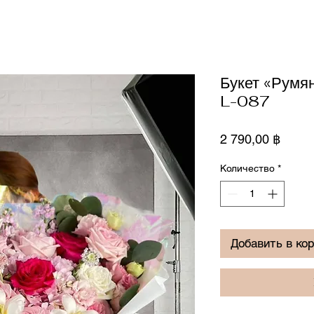
Букет «Румя
L-087
Цена
2 790,00 ฿
Количество
*
Добавить в ко