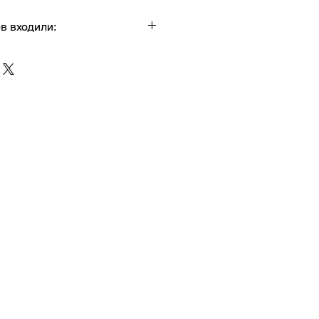
в входили:
е и красные
розы
.
 статицы
я гортензия
ый (Eucalyptus Greenery)
 цветов может меняться в
езона.