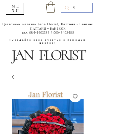
ME
NU
Цветочный магазин Jane Florist, Паттайя - Бангкок.
ПАТТАЙЯ - БАНГКОК
Тел.
084-1493335
/
099-6493488
«Создайте своё счастье с помощью
цветов»