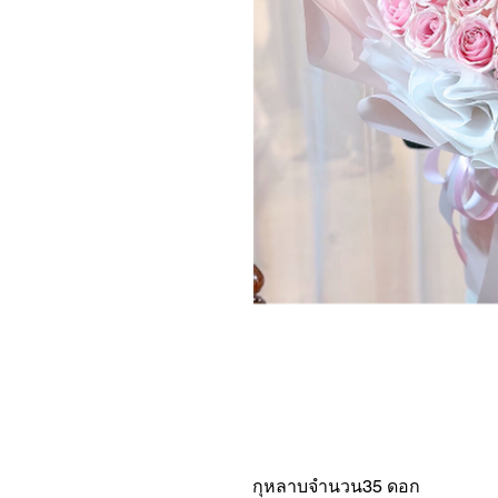
กุหลาบจำนวน35 ดอก