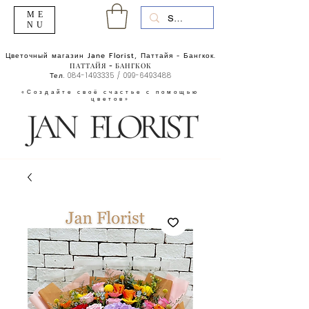
ME
NU
Цветочный магазин Jane Florist, Паттайя - Бангкок.
ПАТТАЙЯ - БАНГКОК
Тел.
084-1493335
/
099-6493488
«Создайте своё счастье с помощью
цветов»