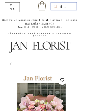
ME
NU
Цветочный магазин Jane Florist, Паттайя - Бангкок.
ПАТТАЙЯ - БАНГКОК
Тел.
084-1493335
/
099-6493488
«Создайте своё счастье с помощью
цветов»