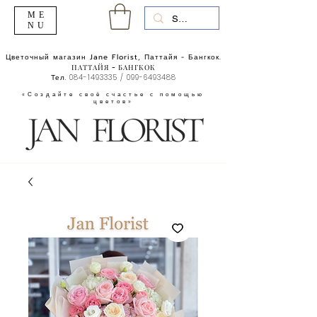
ME
NU
Цветочный магазин Jane Florist, Паттайя - Бангкок.
ПАТТАЙЯ - БАНГКОК
Тел.
084-1493335
/
099-6493488
«Создайте своё счастье с помощью
цветов»