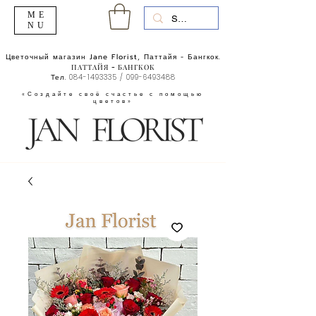
ME
NU
Цветочный магазин Jane Florist, Паттайя - Бангкок.
ПАТТАЙЯ - БАНГКОК
Тел.
084-1493335
/
099-6493488
«Создайте своё счастье с помощью
цветов»