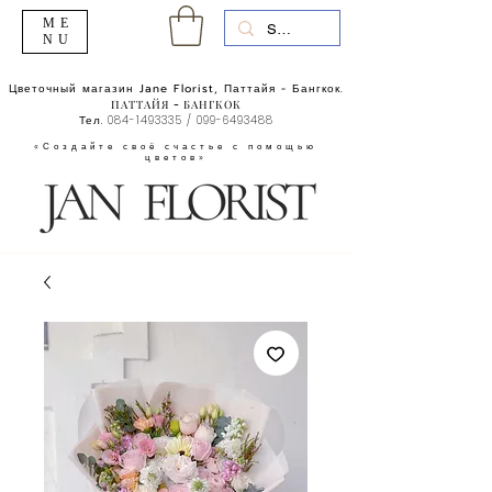
ME
NU
Цветочный магазин Jane Florist, Паттайя - Бангкок.
ПАТТАЙЯ - БАНГКОК
Тел.
084-1493335
/
099-6493488
«Создайте своё счастье с помощью
цветов»