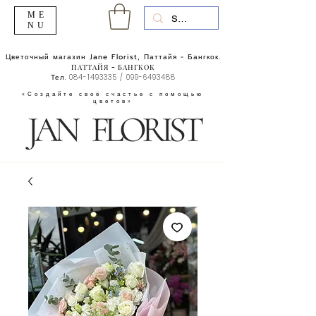
ME
NU
Цветочный магазин Jane Florist, Паттайя - Бангкок.
ПАТТАЙЯ - БАНГКОК
Тел.
084-1493335
/
099-6493488
«Создайте своё счастье с помощью
цветов»