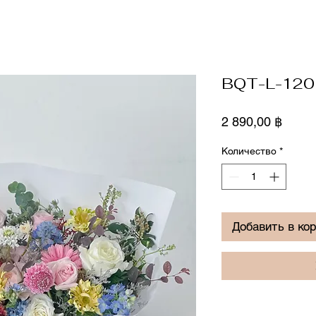
BQT-L-120
Цена
2 890,00 ฿
Количество
*
Добавить в ко