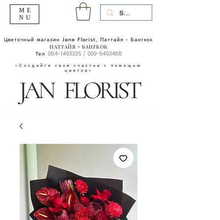
ME
NU
Цветочный магазин Jane Florist, Паттайя - Бангкок.
ПАТТАЙЯ - БАНГКОК
Тел.
084-1493335
/
099-6493488
«Создайте своё счастье с помощью
цветов»